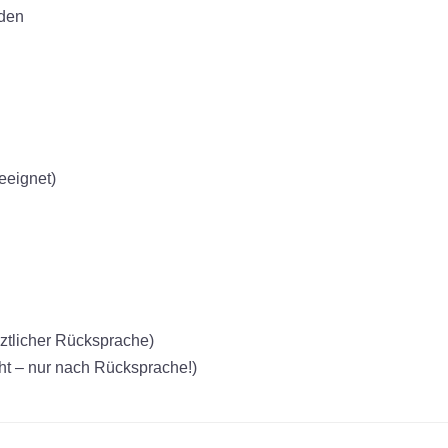
nden
eeignet)
rztlicher Rücksprache)
cht – nur nach Rücksprache!)