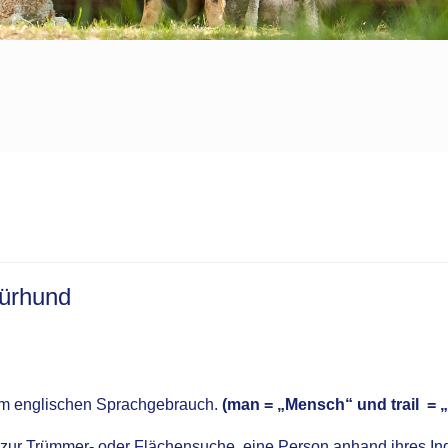
pürhund
m englischen Sprachgebrauch.
(man = „Mensch“ und trail = „
 zur Trümmer- oder Flächensuche, eine Person anhand ihres In