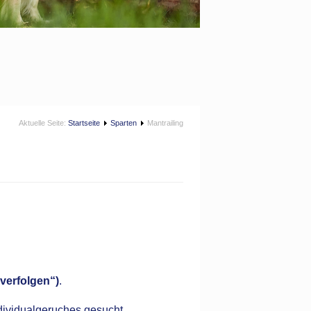
Aktuelle Seite:
Startseite
Sparten
Mantrailing
verfolgen“)
.
dividualgeruches gesucht.