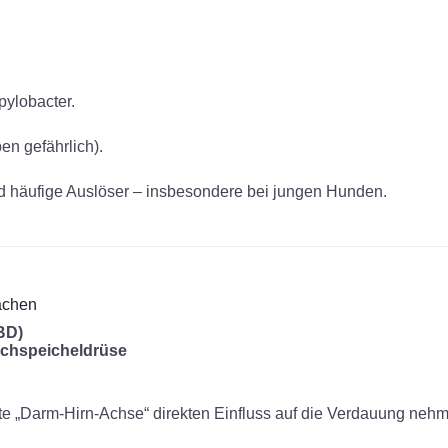
ylobacter.
en gefährlich).
d häufige Auslöser – insbesondere bei jungen Hunden.
achen
BD)
chspeicheldrüse
e „Darm-Hirn-Achse“ direkten Einfluss auf die Verdauung neh