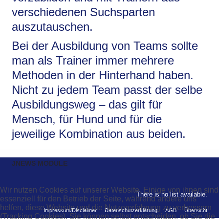
verschiedenen Suchsparten
auszutauschen.
Bei der Ausbildung von Teams sollte
man als Trainer immer mehrere
Methoden in der Hinterhand haben.
Nicht zu jedem Team passt der selbe
Ausbildungsweg – das gilt für
Mensch, für Hund und für die
jeweilige Kombination aus beiden.
JNEWS MODULE
Wir nutzen Cookies auf unserer Website. Einige von ihnen sind
There is no list available.
essenziell für den Betrieb der Seite, während andere uns
helfen, diese Website und die Nutzererfahrung zu verbessern
Impressum/Disclaimer
Datenschutzerklärung
AGB
Übersicht
(Tracking Cookies). Sie können selbst entscheiden, ob Sie die